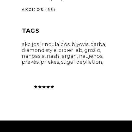
AKCIJOS
(68)
TAGS
akcijos ir noulaidos
biyovis
darba
diamond style
didier lab
grožio
nanoasia
nashi argan
naujenos
prekės
priekes
sugar depilation
★
★
★
★
★