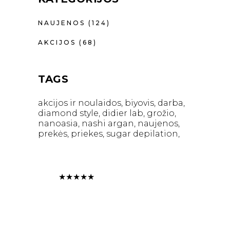
NAUJENOS
(124)
AKCIJOS
(68)
TAGS
akcijos ir noulaidos
biyovis
darba
diamond style
didier lab
grožio
nanoasia
nashi argan
naujenos
prekės
priekes
sugar depilation
★
★
★
★
★