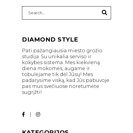
Search
for:
DIAMOND STYLE
Pati pažangiausia miesto grožio
studija. Su unikalia serviso ir
kokybės sistema. Mes kiekvieną
diena mokomės, augame ir
tobulėjame tik dėl Jūsų! Mes
padarysime viską, kad Jūs pabuvoje
pas mus svečiuose noretumėte
sugrįžti!
KATEGORIJOS