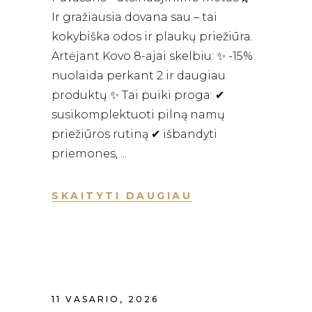
Ir gražiausia dovana sau – tai
kokybiška odos ir plaukų priežiūra.
Artėjant Kovo 8-ajai skelbiu: ✨ -15%
nuolaida perkant 2 ir daugiau
produktų ✨ Tai puiki proga: ✔
susikomplektuoti pilną namų
priežiūros rutiną ✔ išbandyti
priemones,
SKAITYTI DAUGIAU
11 VASARIO, 2026