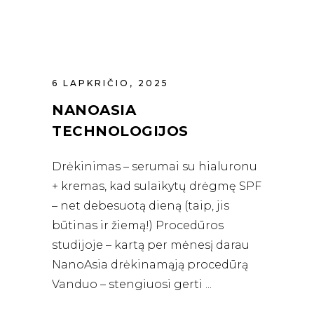
6 LAPKRIČIO, 2025
NANOASIA
TECHNOLOGIJOS
Drėkinimas – serumai su hialuronu
+ kremas, kad sulaikytų drėgmę SPF
– net debesuotą dieną (taip, jis
būtinas ir žiemą!) Procedūros
studijoje – kartą per mėnesį darau
NanoAsia drėkinamąją procedūrą
Vanduo – stengiuosi gerti