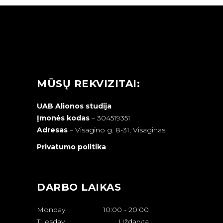
MŪSŲ REKVIZITAI:
UAB Alionos studija
Įmonės kodas
– 304519351
Adresas
–
Visagino g. 8-31, Visaginas
Privatumo politika
DARBO LAIKAS
Monday
10:00
-
20:00
Tuesday
Uždaryta