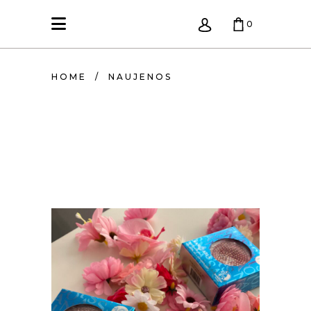
0
KREPŠELIS TUŠČIAS.
HOME
/
NAUJENOS