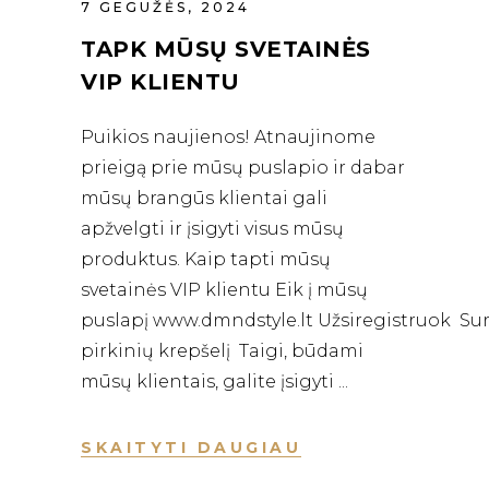
7 GEGUŽĖS, 2024
TAPK MŪSŲ SVETAINĖS
VIP KLIENTU
Puikios naujienos! Atnaujinome
prieigą prie mūsų puslapio ir dabar
mūsų brangūs klientai gali
apžvelgti ir įsigyti visus mūsų
produktus. Kaip tapti mūsų
svetainės VIP klientu Eik į mūsų
puslapį www.dmndstyle.lt Užsiregistruok Su
pirkinių krepšelį Taigi, būdami
mūsų klientais, galite įsigyti
SKAITYTI DAUGIAU