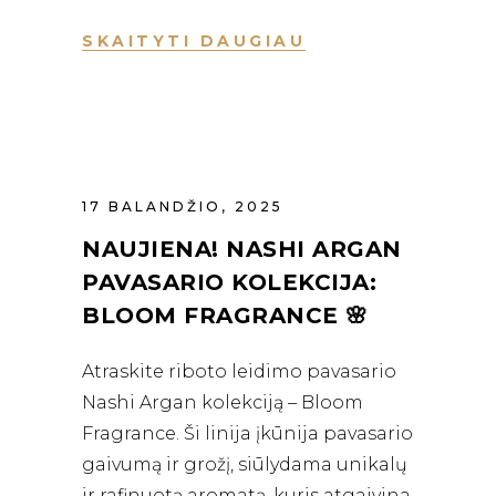
SKAITYTI DAUGIAU
17 BALANDŽIO, 2025
NAUJIENA! NASHI ARGAN
PAVASARIO KOLEKCIJA:
BLOOM FRAGRANCE 🌸
Atraskite riboto leidimo pavasario
Nashi Argan kolekciją – Bloom
Fragrance. Ši linija įkūnija pavasario
gaivumą ir grožį, siūlydama unikalų
ir rafinuotą aromatą, kuris atgaivina