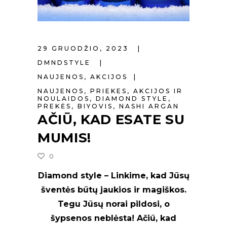
29 GRUODŽIO, 2023
DMNDSTYLE
NAUJENOS
,
AKCIJOS
NAUJENOS
,
PRIEKES
,
AKCIJOS IR
NOULAIDOS
,
DIAMOND STYLE
,
PREKĖS
,
BIYOVIS
,
NASHI ARGAN
AČIŪ, KAD ESATE SU
MUMIS!
0
Diamond style – Linkime, kad Jūsų
šventės būtų jaukios ir magiškos.
Tegu Jūsų norai pildosi, o
šypsenos neblėsta! Ačiū, kad