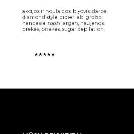
akcijos ir noulaidos
biyovis
darba
diamond style
didier lab
grožio
nanoasia
nashi argan
naujenos
prekės
priekes
sugar depilation
★
★
★
★
★