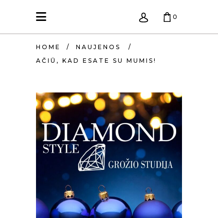
0
HOME
/
NAUJENOS
/
KREPŠELIS TUŠČIAS.
AČIŪ, KAD ESATE SU MUMIS!