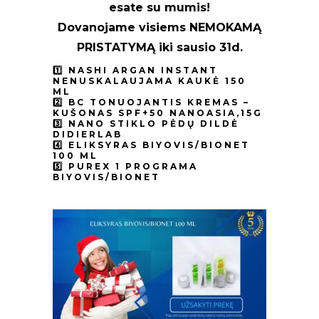
esate su mumis!
Dovanojame visiems NEMOKAMĄ
PRISTATYMĄ iki sausio 31d.
1️⃣ NASHI ARGAN INSTANT
NENUSKALAUJAMA KAUKĖ 150
ML
2️⃣ BC TONUOJANTIS KREMAS –
KUŠONAS SPF+50 NANOASIA,15G
3️⃣ NANO STIKLO PĖDŲ DILDĖ
DIDIERLAB
4️⃣ ELIKSYRAS BIYOVIS/BIONET
100 ML
5️⃣ PUREX 1 PROGRAMA
BIYOVIS/BIONET