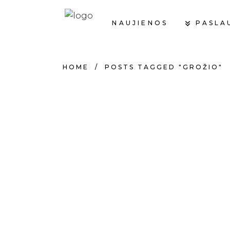
PASLA
NAUJIENOS
HOME
/
POSTS TAGGED "GROŽIO"
23 GRUODŽIO, 2023
27 L
DŽIAUGSMINGŲ ŠV.
NAS