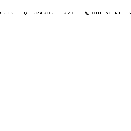
UGOS
E-PARDUOTUVĖ
ONLINE REGI
KR
APKRIČIO, 2023
HI ARGAN JAU