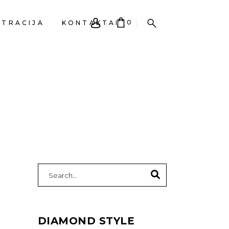
0
STRACIJA
KONTAKTAI
EPŠELIS TUŠČIAS.
Search
for:
DIAMOND STYLE