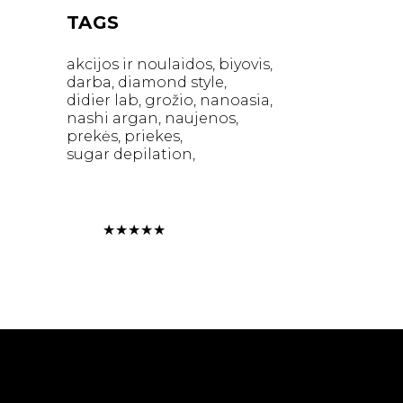
TAGS
akcijos ir noulaidos
biyovis
darba
diamond style
didier lab
grožio
nanoasia
nashi argan
naujenos
prekės
priekes
sugar depilation
★
★
★
★
★