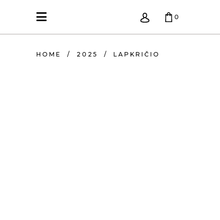
0
KREPŠELIS TUŠČIAS.
HOME
/
2025
/
LAPKRIČIO