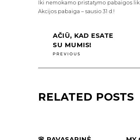
Iki nemokamo pristatymo pabaigos liko
Akcijos pabaiga – sausio 31 d.!
AČIŪ, KAD ESATE
SU MUMIS!
PREVIOUS
RELATED POSTS
🌸 PAVASARINĖ
MY 