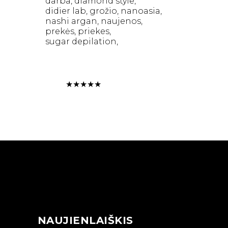
darba
diamond style
didier lab
grožio
nanoasia
nashi argan
naujenos
prekės
priekes
sugar depilation
★
★
★
★
★
NAUJIENLAIŠKIS