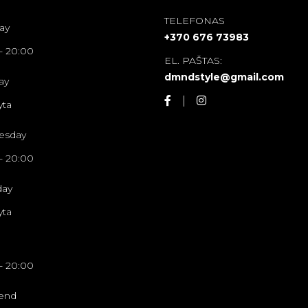
TELEFONAS
ay
+370 676 73983
-
20:00
EL. PAŠTAS:
dmndstyle@gmail.com
ay
yta
esday
-
20:00
day
yta
-
20:00
end