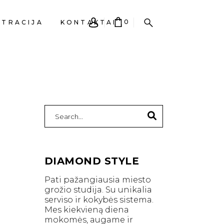
0
STRACIJA
KONTAKTAI
EPŠELIS TUŠČIAS.
Search
for:
DIAMOND STYLE
Pati pažangiausia miesto
grožio studija. Su unikalia
serviso ir kokybės sistema.
Mes kiekvieną diena
mokomės, augame ir