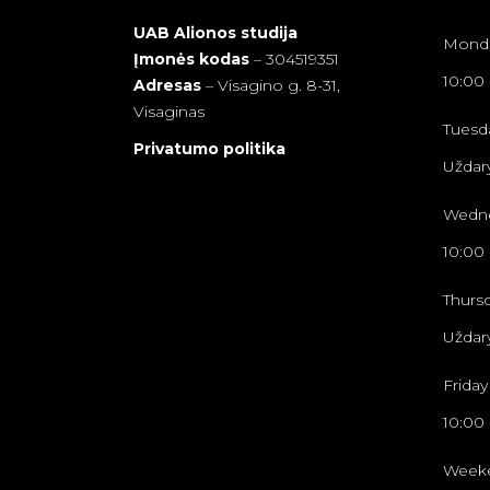
UAB Alionos studija
Mond
Įmonės kodas
– 304519351
10:00
Adresas
–
Visagino g. 8-31,
Visaginas
Tuesd
Privatumo politika
Uždar
Wedn
10:00
Thurs
Uždar
Friday
10:00
Week