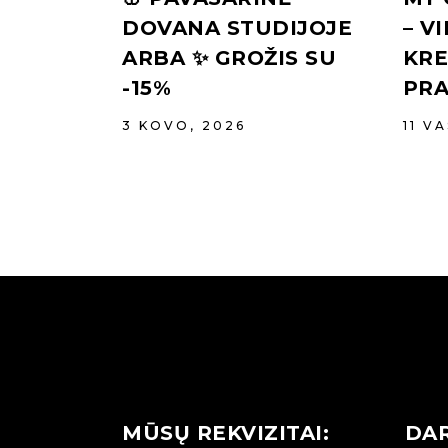
DOVANA STUDIJOJE
– V
ARBA ✨ GROŽIS SU
KR
-15%
PRA
3 KOVO, 2026
11 V
MŪSŲ REKVIZITAI:
DAR