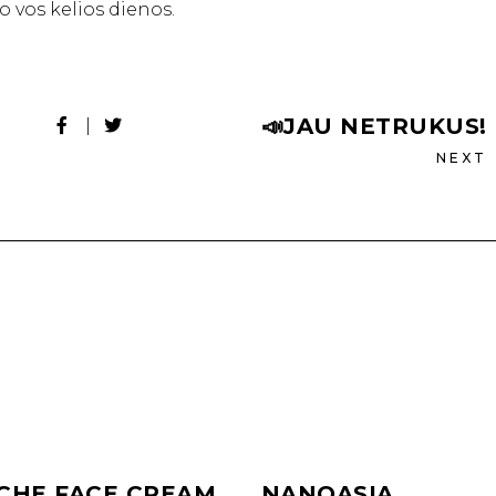
 vos kelios dienos.
📣JAU NETRUKUS!
NEXT
CHE FACE CREAM
NANOASIA