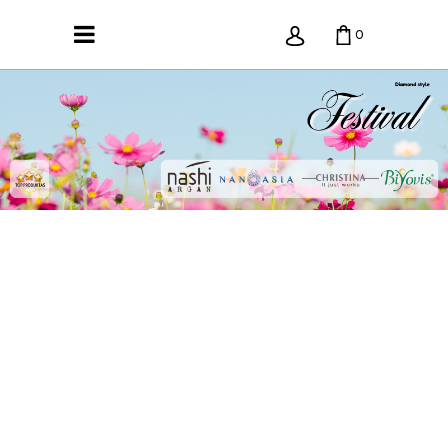
0
KREPŠELIS TUŠČIAS.