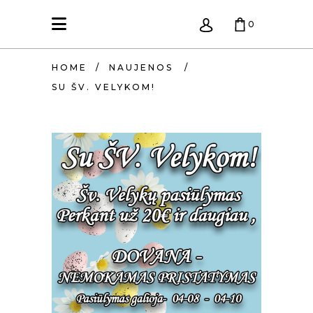
0
HOME
/
NAUJENOS
/
KREPŠELIS TUŠČIAS.
SU ŠV. VELYKOM!