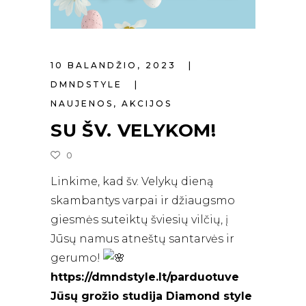
10 BALANDŽIO, 2023
DMNDSTYLE
NAUJENOS
,
AKCIJOS
SU ŠV. VELYKOM!
0
Linkime, kad šv. Velykų dieną
skambantys varpai ir džiaugsmo
giesmės suteiktų šviesių vilčių, į
Jūsų namus atneštų santarvės ir
gerumo!
https://dmndstyle.lt/parduotuve
Jūsų grožio studija Diamond style