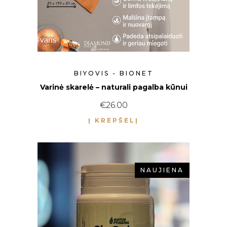
BIYOVIS - BIONET
Varinė skarelė – naturali pagalba kūnui
€
26.00
Į KREPŠELĮ
NAUJIENA