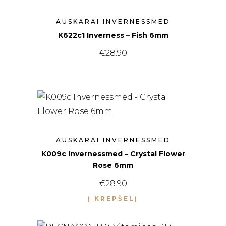
IŠPARDUOTA
AUSKARAI INVERNESSMED
K622с1 Inverness – Fish 6mm
€
28.90
AUSKARAI INVERNESSMED
K009c Invernessmed – Crystal Flower
Rose 6mm
€
28.90
Į KREPŠELĮ