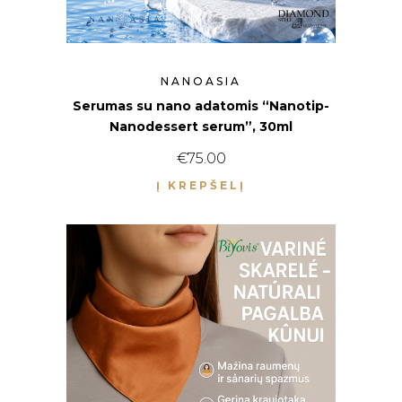
NANOASIA
Serumas su nano adatomis “Nanotip-
Nanodessert serum”, 30ml
€
75.00
Į KREPŠELĮ