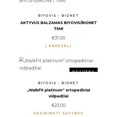
BIYOVIS - BIONET
AKTYVUS BALZAMAS BIYOVIS/BIONET
75Ml
€
31.00
Į KREPŠELĮ
NAUJIENA
BIYOVIS - BIONET
„WalkFit platinum“ ortopediniai
vidpadžiai
€
23.00
PASIRINKTI SAVYBES