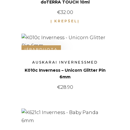
doTERRA TOUCH 10ml
€
32.00
Į KREPŠELĮ
IŠPARDUOTA
AUSKARAI INVERNESSMED
K010c Inverness – Unicorn Glitter Pin
6mm
€
28.90