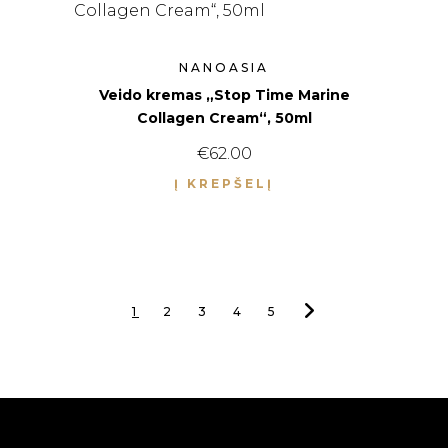
NANOASIA
Veido kremas „Stop Time Marine
Collagen Cream“, 50ml
€
62.00
Į KREPŠELĮ
1
2
3
4
5