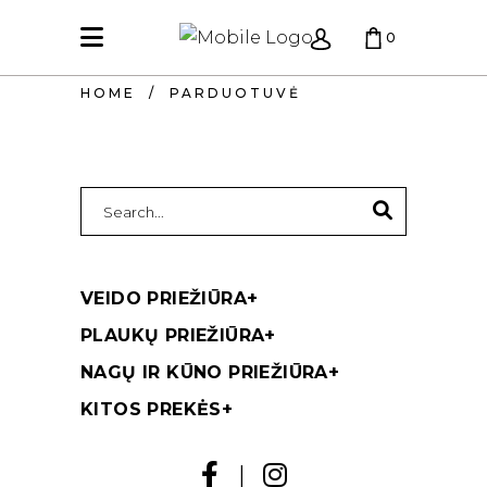
0
HOME
/
PARDUOTUVĖ
KREPŠELIS TUŠČIAS.
SEARCH
FOR:
VEIDO PRIEŽIŪRA
+
PLAUKŲ PRIEŽIŪRA
+
NAGŲ IR KŪNO PRIEŽIŪRA
+
KITOS PREKĖS
+