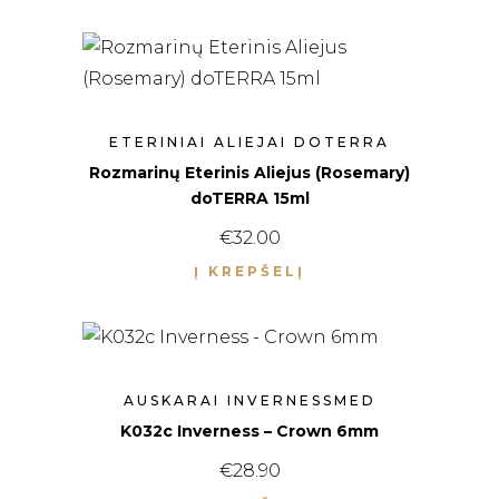
ETERINIAI ALIEJAI DOTERRA
Rozmarinų Eterinis Aliejus (Rosemary)
doTERRA 15ml
€
32.00
Į KREPŠELĮ
AUSKARAI INVERNESSMED
K032с Inverness – Crown 6mm
€
28.90