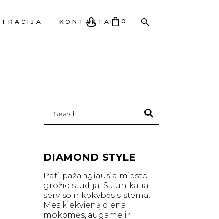
0
STRACIJA
KONTAKTAI
EPŠELIS TUŠČIAS.
Search
for:
DIAMOND STYLE
Pati pažangiausia miesto
grožio studija. Su unikalia
serviso ir kokybės sistema.
Mes kiekvieną diena
mokomės, augame ir