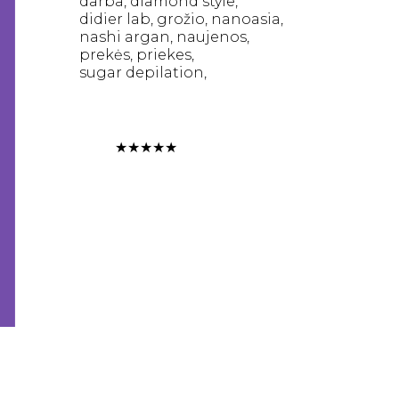
darba
diamond style
didier lab
grožio
nanoasia
nashi argan
naujenos
prekės
priekes
sugar depilation
★
★
★
★
★