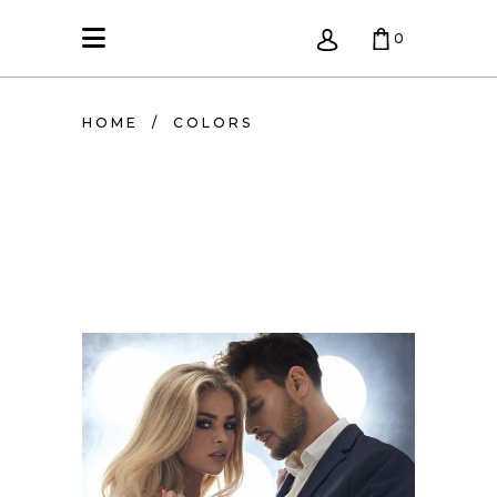
0
KREPŠELIS TUŠČIAS.
HOME
/
COLORS
COLORS