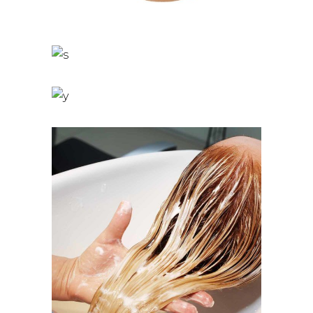
WAVES
HAIR PRODUCTS
VOLUME
COLORING
DIAMOND
STYLE
BANGS
COLORING