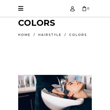
0
COLORS
KREPŠELIS TUŠČIAS.
HOME
/
HAIRSTYLE
/
COLORS