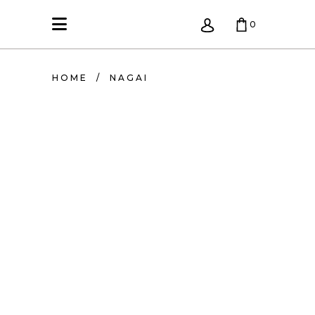
0
KREPŠELIS TUŠČIAS.
HOME
/
NAGAI
HAIRDO