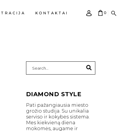
0
STRACIJA
KONTAKTAI
KREPŠELIS TUŠČIAS.
Search
for:
DIAMOND STYLE
Pati pažangiausia miesto
grožio studija. Su unikalia
serviso ir kokybės sistema.
Mes kiekvieną diena
mokomės, augame ir