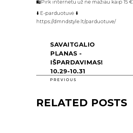
🛍Pirk internetu už ne mažiau kaip 15
⬇️ E-parduotuvė ⬇️
https://dmndstyle.lt/parduotuve/
SAVAITGALIO
PLANAS -
IŠPARDAVIMAS!
10.29-10.31
PREVIOUS
RELATED POSTS