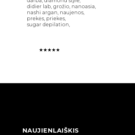
darba
diamond style
didier lab
grožio
nanoasia
nashi argan
naujenos
prekės
priekes
sugar depilation
★
★
★
★
★
NAUJIENLAIŠKIS