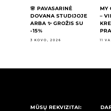
🌸 PAVASARINĖ
MY 
DOVANA STUDIJOJE
– V
ARBA ✨ GROŽIS SU
KR
-15%
PRA
3 KOVO, 2026
11 V
MŪSŲ REKVIZITAI:
DAR