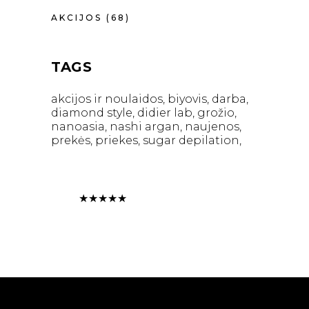
AKCIJOS
(68)
TAGS
akcijos ir noulaidos
biyovis
darba
diamond style
didier lab
grožio
nanoasia
nashi argan
naujenos
prekės
priekes
sugar depilation
★
★
★
★
★