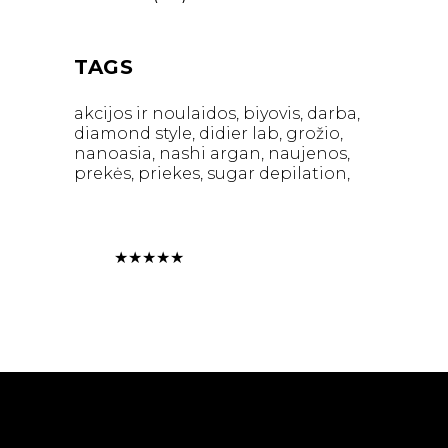
TAGS
akcijos ir noulaidos
biyovis
darba
diamond style
didier lab
grožio
nanoasia
nashi argan
naujenos
prekės
priekes
sugar depilation
★
★
★
★
★