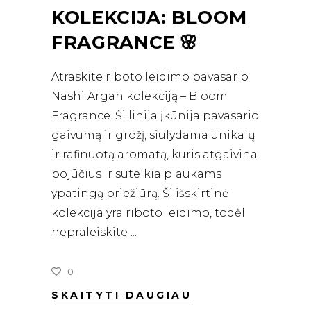
KOLEKCIJA: BLOOM
FRAGRANCE 🌸
Atraskite riboto leidimo pavasario
Nashi Argan kolekciją – Bloom
Fragrance. Ši linija įkūnija pavasario
gaivumą ir grožį, siūlydama unikalų
ir rafinuotą aromatą, kuris atgaivina
pojūčius ir suteikia plaukams
ypatingą priežiūrą. Ši išskirtinė
kolekcija yra riboto leidimo, todėl
nepraleiskite
0
SKAITYTI DAUGIAU