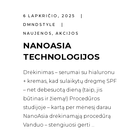
6 LAPKRIČIO, 2025
DMNDSTYLE
NAUJENOS
,
AKCIJOS
NANOASIA
TECHNOLOGIJOS
Drėkinimas – serumai su hialuronu
+ kremas, kad sulaikytų drėgmę SPF
– net debesuotą dieną (taip, jis
būtinas ir žiemą!) Procedūros
studijoje – kartą per mėnesį darau
NanoAsia drėkinamąją procedūrą
Vanduo – stengiuosi gerti