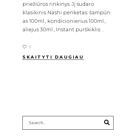
priežiūros rinkinys. Jį sudaro
klasikinis Nashi penketas: šampūn
as 100ml., kondicionierius 100ml.,
aliejus 30ml., Instant purškiklis
1
SKAITYTI DAUGIAU
Search
for: