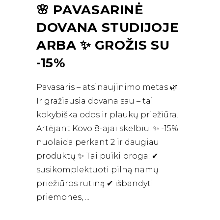
🌸 PAVASARINĖ
DOVANA STUDIJOJE
ARBA ✨ GROŽIS SU
-15%
Pavasaris – atsinaujinimo metas 🌿
Ir gražiausia dovana sau – tai
kokybiška odos ir plaukų priežiūra.
Artėjant Kovo 8-ajai skelbiu: ✨ -15%
nuolaida perkant 2 ir daugiau
produktų ✨ Tai puiki proga: ✔
susikomplektuoti pilną namų
priežiūros rutiną ✔ išbandyti
priemones,