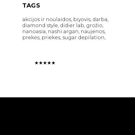
TAGS
akcijos ir noulaidos
biyovis
darba
diamond style
didier lab
grožio
nanoasia
nashi argan
naujenos
prekės
priekes
sugar depilation
★
★
★
★
★