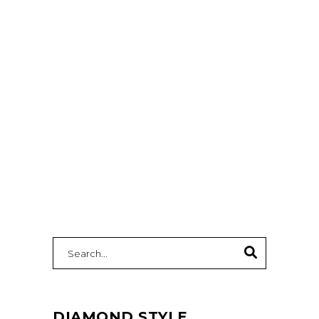
VALENTINO dovanos JAM ir JAI!
PIRK bet kurį “Tailor’s” produktą –
GAUK
SKAITYTI DAUGIAU
Search
for:
DIAMOND STYLE