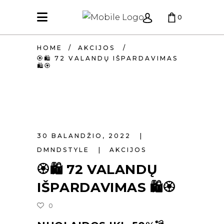
0
HOME
/
AKCIJOS
/
KREPŠELIS TUŠČIAS.
🏵🛍 72 VALANDŲ IŠPARDAVIMAS
🛍🏵
30 BALANDŽIO, 2022
DMNDSTYLE
AKCIJOS
🏵🛍 72 VALANDŲ
IŠPARDAVIMAS 🛍🏵
0