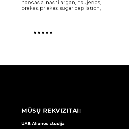
nanoasia
nashi argan
naujenos
prekės
priekes
sugar depilation
★
★
★
★
★
MŪSŲ REKVIZITAI:
UAB Alionos studija