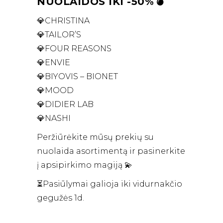
NUOLAIDOS IKI -50%💣
💎CHRISTINA
💎TAILOR’S
💎FOUR REASONS
💎ENVIE
💎BIYOVIS – BIONET
💎MOOD
💎DIDIER LAB
💎NASHI
Peržiūrėkite mūsų prekių su
nuolaida asortimentą ir pasinerkite
į apsipirkimo magiją 💫
⏳Pasiūlymai galioja iki vidurnakčio
gegužės 1d.