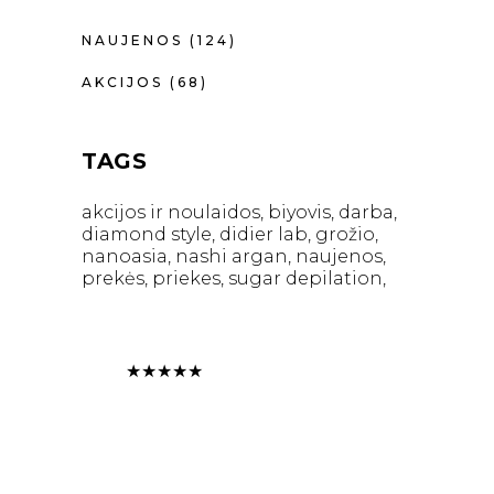
NAUJENOS
(124)
AKCIJOS
(68)
TAGS
akcijos ir noulaidos
biyovis
darba
diamond style
didier lab
grožio
nanoasia
nashi argan
naujenos
prekės
priekes
sugar depilation
★
★
★
★
★