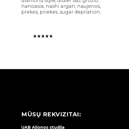
diamond style
didier lab
grožio
nanoasia
nashi argan
naujenos
prekės
priekes
sugar depilation
★
★
★
★
★
MŪSŲ REKVIZITAI:
UAB Alionos studija