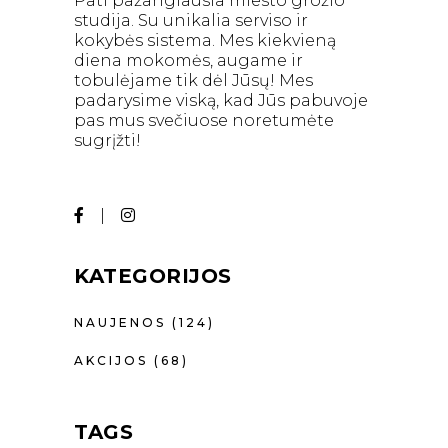
Pati pažangiausia miesto grožio
studija. Su unikalia serviso ir
kokybės sistema. Mes kiekvieną
diena mokomės, augame ir
tobulėjame tik dėl Jūsų! Mes
padarysime viską, kad Jūs pabuvoje
pas mus svečiuose noretumėte
sugrįžti!
KATEGORIJOS
NAUJENOS
(124)
AKCIJOS
(68)
TAGS