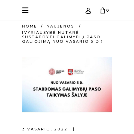
0
HOME
/
NAUJENOS
/
KREPŠELIS TUŠČIAS.
❗VYRIAUSYBĖ NUTARĖ
SUSTABDYTI GALIMYBIŲ PASO
GALIOJIMĄ NUO VASARIO 5 D.❗
3 VASARIO, 2022