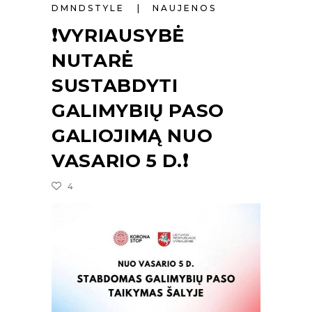
DMNDSTYLE
NAUJENOS
❗VYRIAUSYBĖ
NUTARĖ
SUSTABDYTI
GALIMYBIŲ PASO
GALIOJIMĄ NUO
VASARIO 5 D.❗
4