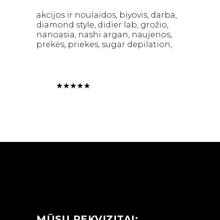
akcijos ir noulaidos
biyovis
darba
diamond style
didier lab
grožio
nanoasia
nashi argan
naujenos
prekės
priekes
sugar depilation
★
★
★
★
★
MŪSŲ REKVIZITAI: