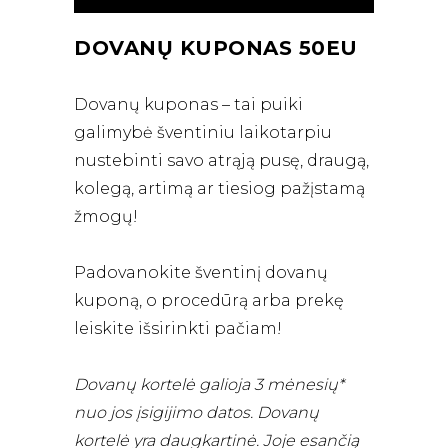
DOVANŲ KUPONAS 50EU
Dovanų kuponas – tai puiki
galimybė šventiniu laikotarpiu
nustebinti savo atrąją pusę, draugą,
kolegą, artimą ar tiesiog pažįstamą
žmogų!
Padovanokite šventinį dovanų
kuponą, o procedūrą arba prekę
leiskite išsirinkti pačiam!
Dovanų kortelė galioja 3 mėnesių*
nuo jos įsigijimo datos. Dovanų
kortelė yra daugkartinė. Joje esančią