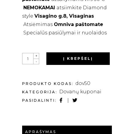
NEMOKAMAI
atsiimkite Diamond
style
Visagino g.8, Visaginas
Atsiėmimas
Omniva paštomate
Specialūs pasiūlymai ir nuolaidos
QUANTITY
+
Į KREPŠELĮ
-
dov50
PRODUKTO KODAS:
Dovanų kuponai
KATEGORIJA:
PASIDALINTI:
APRAŠYMAS