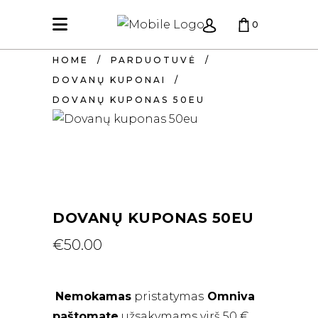
0
HOME
/
PARDUOTUVĖ
/
KREPŠELIS TUŠČIAS.
DOVANŲ KUPONAI
/
DOVANŲ KUPONAS 50EU
DOVANŲ KUPONAS 50EU
€
50.00
Nemokamas
pristatymas
Omniva
paštomate
užsakymams virš 50 €