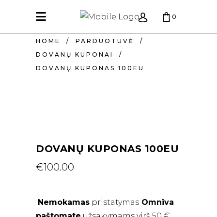
0
HOME
/
PARDUOTUVĖ
/
KREPŠELIS TUŠČIAS.
DOVANŲ KUPONAI
/
DOVANŲ KUPONAS 100EU
DOVANŲ KUPONAS 100EU
€
100.00
Nemokamas
pristatymas
Omniva
paštomate
užsakymams virš 50 €