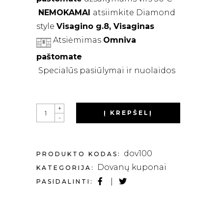
NEMOKAMAI
atsiimkite Diamond
style
Visagino g.8, Visaginas
Atsiėmimas
Omniva
paštomate
Specialūs pasiūlymai ir nuolaidos
QUANTITY
+
Į KREPŠELĮ
-
dov100
PRODUKTO KODAS:
Dovanų kuponai
KATEGORIJA:
PASIDALINTI: