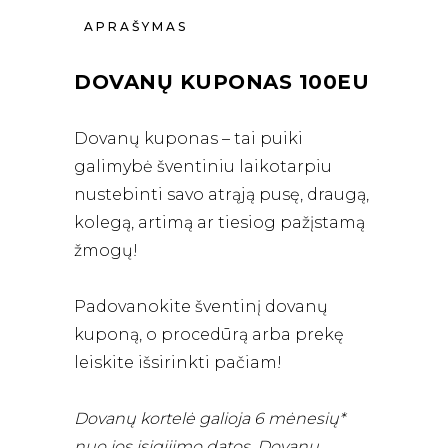
APRAŠYMAS
DOVANŲ KUPONAS 100EU
Dovanų kuponas – tai puiki
galimybė šventiniu laikotarpiu
nustebinti savo atrąją pusę, draugą,
kolegą, artimą ar tiesiog pažįstamą
žmogų!
Padovanokite šventinį dovanų
kuponą, o procedūrą arba prekę
leiskite išsirinkti pačiam!
Dovanų kortelė galioja 6 mėnesių*
nuo jos įsigijimo datos. Dovanų