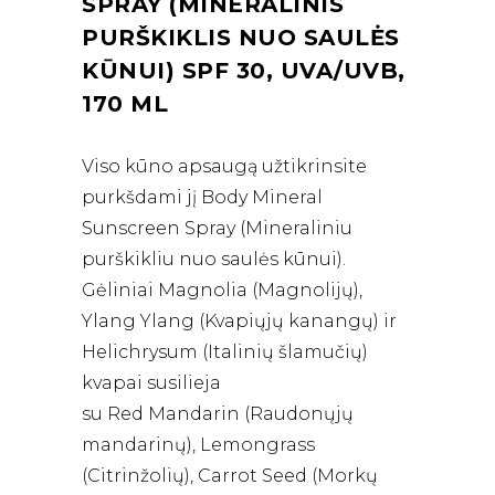
SPRAY (MINERALINIS
PURŠKIKLIS NUO SAULĖS
KŪNUI)
SPF 30, UVA/UVB,
170 ML
Viso kūno apsaugą užtikrinsite
purkšdami jį Body Mineral
Sunscreen Spray (Mineraliniu
purškikliu nuo saulės kūnui).
Gėliniai Magnolia (Magnolijų),
Ylang Ylang (Kvapiųjų kanangų) ir
Helichrysum (Italinių šlamučių)
kvapai susilieja
su Red Mandarin (Raudonųjų
mandarinų), Lemongrass
(Citrinžolių), Carrot Seed (Morkų