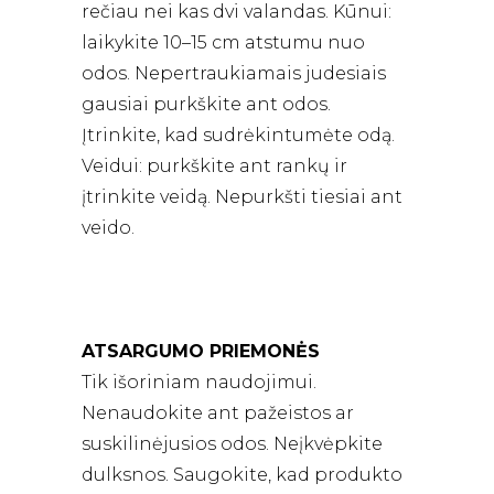
rečiau nei kas dvi valandas. Kūnui:
laikykite 10–15 cm atstumu nuo
odos. Nepertraukiamais judesiais
gausiai purkškite ant odos.
Įtrinkite, kad sudrėkintumėte odą.
Veidui: purkškite ant rankų ir
įtrinkite veidą. Nepurkšti tiesiai ant
veido.
ATSARGUMO PRIEMONĖS
Tik išoriniam naudojimui.
Nenaudokite ant pažeistos ar
suskilinėjusios odos. Neįkvėpkite
dulksnos. Saugokite, kad produkto