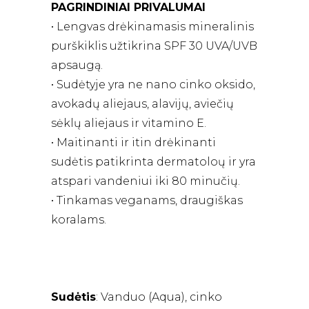
PAGRINDINIAI PRIVALUMAI
• Lengvas drėkinamasis mineralinis
purškiklis užtikrina SPF 30 UVA/UVB
apsaugą.
• Sudėtyje yra ne nano cinko oksido,
avokadų aliejaus, alavijų, aviečių
sėklų aliejaus ir vitamino E.
• Maitinanti ir itin drėkinanti
sudėtis patikrinta dermatoloų ir yra
atspari vandeniui iki 80 minučių.
• Tinkamas veganams, draugiškas
koralams.
Sudėtis
: Vanduo (Aqua), cinko