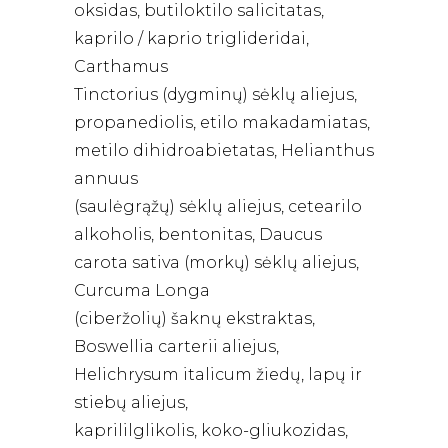
oksidas, butiloktilo salicitatas,
kaprilo / kaprio triglideridai,
Carthamus
Tinctorius (dygminų) sėklų aliejus,
propanediolis, etilo makadamiatas,
metilo dihidroabietatas, Helianthus
annuus
(saulėgrąžų) sėklų aliejus, cetearilo
alkoholis, bentonitas, Daucus
carota sativa (morkų) sėklų aliejus,
Curcuma Longa
(ciberžolių) šaknų ekstraktas,
Boswellia carterii aliejus,
Helichrysum italicum žiedų, lapų ir
stiebų aliejus,
kaprililglikolis, koko-gliukozidas,