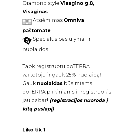
Diamond style
Visagino g.8,
Visaginas
Atsiėmimas
Omniva
paštomate
Specialūs pasiūlymai ir
nuolaidos
Tapk registruotu doTERRA
vartotoju ir gauk 25% nuolaidą!
Gauk
nuolaidas
būsimiems
doTERRA pirkiniams ir registruokis
jau dabar!
(registracijos nuoroda į
kitą puslapį)
Liko tik 1