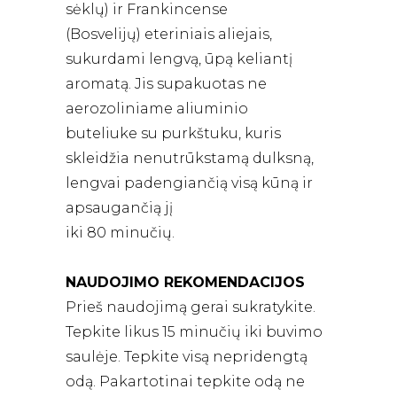
sėklų) ir Frankincense
(Bosvelijų) eteriniais aliejais,
sukurdami lengvą, ūpą keliantį
aromatą. Jis supakuotas ne
aerozoliniame aliuminio
buteliuke su purkštuku, kuris
skleidžia nenutrūkstamą dulksną,
lengvai padengiančią visą kūną ir
apsaugančią jį
iki 80 minučių.
NAUDOJIMO REKOMENDACIJOS
Prieš naudojimą gerai sukratykite.
Tepkite likus 15 minučių iki buvimo
saulėje. Tepkite visą nepridengtą
odą. Pakartotinai tepkite odą ne