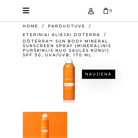
0
HOME
/
PARDUOTUVĖ
/
KREPŠELIS TUŠČIAS.
ETERINIAI ALIEJAI DOTERRA
/
DŌTERRA™ SUN BODY MINERAL
SUNSCREEN SPRAY (MINERALINIS
PURŠKIKLIS NUO SAULĖS KŪNUI)
SPF 30, UVA/UVB, 170 ML
NAUJIENA