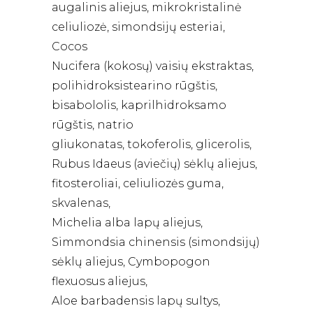
augalinis aliejus, mikrokristalinė
celiuliozė, simondsijų esteriai,
Cocos
Nucifera (kokosų) vaisių ekstraktas,
polihidroksistearino rūgštis,
bisabololis, kaprilhidroksamo
rūgštis, natrio
gliukonatas, tokoferolis, glicerolis,
Rubus Idaeus (aviečių) sėklų aliejus,
fitosteroliai, celiuliozės guma,
skvalenas,
Michelia alba lapų aliejus,
Simmondsia chinensis (simondsijų)
sėklų aliejus, Cymbopogon
flexuosus aliejus,
Aloe barbadensis lapų sultys,