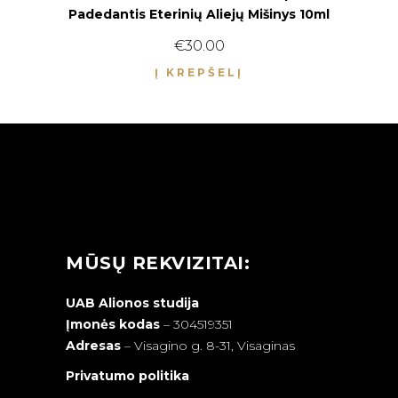
Padedantis Eterinių Aliejų Mišinys 10ml
€
30.00
Į KREPŠELĮ
MŪSŲ REKVIZITAI:
UAB Alionos studija
Įmonės kodas
– 304519351
Adresas
–
Visagino g. 8-31, Visaginas
Privatumo politika