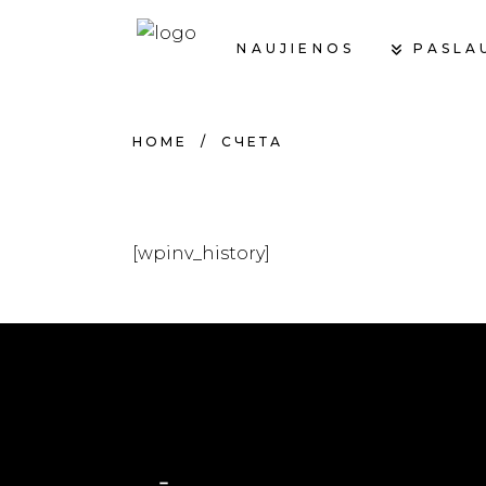
PASLA
NAUJIENOS
HOME
/
СЧЕТА
[wpinv_history]