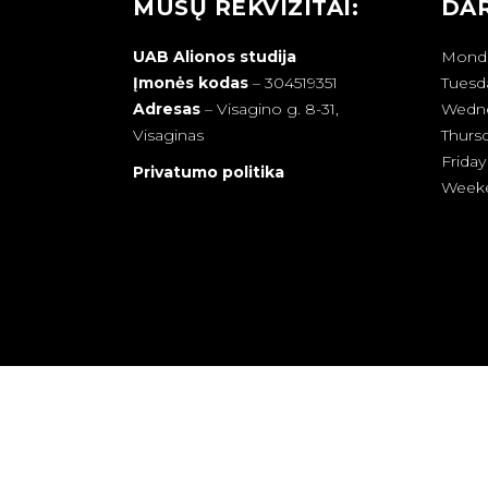
MŪSŲ REKVIZITAI:
DAR
UAB Alionos studija
Mond
Įmonės kodas
– 304519351
Tuesd
Adresas
–
Visagino g. 8-31,
Wedn
Visaginas
Thurs
Friday
Privatumo politika
Week