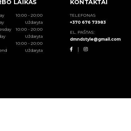
BO LAIKAS
KONTAKTAI
ay
10:00
-
20:00
TELEFONAS
ay
Uždaryta
+370 676 73983
esday
10:00
-
20:00
EL. PAŠTAS:
day
Uždaryta
dmndstyle@gmail.com
10:00
-
20:00
end
Uždaryta