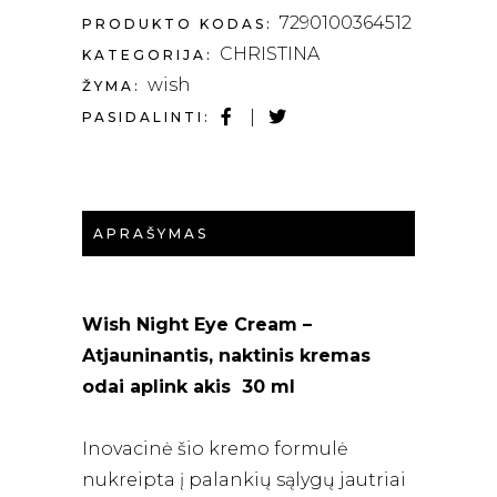
7290100364512
PRODUKTO KODAS:
CHRISTINA
KATEGORIJA:
wish
ŽYMA:
PASIDALINTI:
APRAŠYMAS
Wish Night Eye Cream –
Atjauninantis, naktinis kremas
odai aplink akis 30 ml
Inovacinė šio kremo formulė
nukreipta į palankių sąlygų jautriai