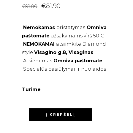
Original
Current
€
81.90
€
91.00
price
price
was:
is:
€91.00.
€81.90.
Nemokamas
pristatymas
Omniva
paštomate
užsakymams virš 50 €
NEMOKAMAI
atsiimkite Diamond
style
Visagino g.8, Visaginas
Atsiėmimas
Omniva paštomate
Specialūs pasiūlymai ir nuolaidos
Turime
Į KREPŠELĮ