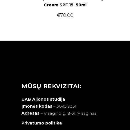
Cream SPF 15, 50ml
€
70.00
MŪSŲ REKVIZITAI:
UAB Alionos studija
Įmonės kodas
– 304519351
Adresas
–
Visagino g. 8-31, Visaginas
Privatumo politika