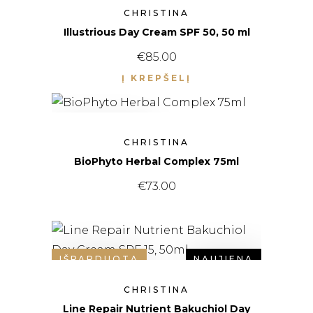
CHRISTINA
Illustrious Day Cream SPF 50, 50 ml
€
85.00
Į KREPŠELĮ
IŠPARDUOTA
CHRISTINA
BioPhyto Herbal Complex 75ml
€
73.00
IŠPARDUOTA
NAUJIENA
CHRISTINA
Line Repair Nutrient Bakuchiol Day