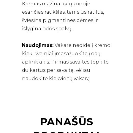
Kremas mažina akių zonoje
esančias raukšles, tamsius ratilus,
šviesina pigmentines dėmes ir
išlygina odos spalvą.
Naudojimas:
Vakare nedidelį kremo
kiekį švelniai įmasažuokite į odą
aplink akis. Pirmas savaites tepkite
du kartus per savaitę, vėliau
naudokite kiekvieną vakarą.
PANAŠŪS