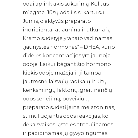
odai aplink akis sukūrimą. Kol Jūs
miegate, Jūsų oda ilsisi kartu su
Jumis, o aktyvūs preparato
ingridientai atjaunina ir atkuria ją.
Kremo sudėtyje yra taip vadinamas
„jaunystės hormonas“ – DHEA, kurio
didelės koncentracijos yra jaunoje
odoje. Laikui bėgant šio hormono
kiekis odoje mažėja ir ji tampa
jautresnė laisvųjų radikalų ir kitų
kenksmingų faktorių, greitinančių
odos senėjimą, poveikiui. Į
preparato sudėtį įeina melatoninas,
stimuliuojantis odos reakcijas, ko
dėka sveikos ląstelės atnaujinamos
ir padidinamas jų gyvybingumas.