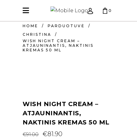
0
HOME
/
PARDUOTUVĖ
/
KREPŠELIS TUŠČIAS.
CHRISTINA
/
WISH NIGHT CREAM –
ATJAUNINANTIS, NAKTINIS
KREMAS 50 ML
WISH NIGHT CREAM –
ATJAUNINANTIS,
NAKTINIS KREMAS 50 ML
Original
Current
€
81.90
€
91.00