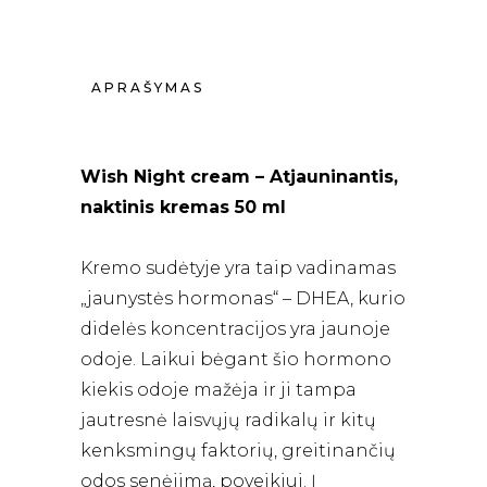
APRAŠYMAS
Wish Night cream – Atjauninantis,
naktinis kremas 50 ml
Kremo sudėtyje yra taip vadinamas
„jaunystės hormonas“ – DHEA, kurio
didelės koncentracijos yra jaunoje
odoje. Laikui bėgant šio hormono
kiekis odoje mažėja ir ji tampa
jautresnė laisvųjų radikalų ir kitų
kenksmingų faktorių, greitinančių
odos senėjimą, poveikiui. Į