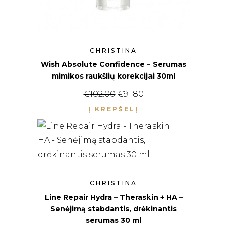
CHRISTINA
Wish Absolute Confidence – Serumas
mimikos raukšlių korekcijai 30ml
Original price was: €102.0
Current price is: €91
€
102.00
€
91.80
Į KREPŠELĮ
CHRISTINA
Line Repair Hydra – Theraskin + HA –
Senėjimą stabdantis, drėkinantis
serumas 30 ml