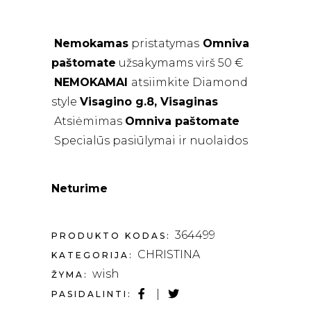
price
price
was:
is:
€91.00.
€81.90.
Nemokamas
pristatymas
Omniva
paštomate
užsakymams virš 50 €
NEMOKAMAI
atsiimkite Diamond
style
Visagino g.8, Visaginas
Atsiėmimas
Omniva paštomate
Specialūs pasiūlymai ir nuolaidos
Neturime
364499
PRODUKTO KODAS:
CHRISTINA
KATEGORIJA:
wish
ŽYMA:
PASIDALINTI: