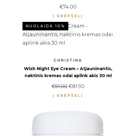
€
74.00
Į KREPŠELĮ
NUOLAIDA 10%
CHRISTINA
Wish Night Eye Cream – Atjauninantis,
naktinis kremas odai aplink akis 30 ml
Original price was: €91.00.
Current price is: €81.
€
91.00
€
81.90
Į KREPŠELĮ