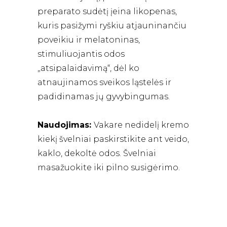
preparato sudėtį įeina likopenas,
kuris pasižymi ryškiu atjauninančiu
poveikiu ir melatoninas,
stimuliuojantis odos
„atsipalaidavimą“, dėl ko
atnaujinamos sveikos ląstelės ir
padidinamas jų gyvybingumas.
Naudojimas:
Vakare nedidelį kremo
kiekį švelniai paskirstikite ant veido,
kaklo, dekoltė odos. Švelniai
masažuokite iki pilno susigėrimo.