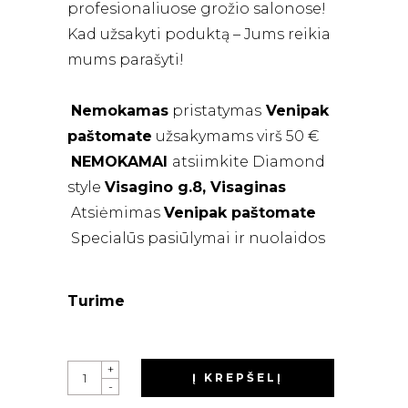
profesionaliuose grožio salonose!
Kad užsakyti poduktą – Jums reikia
mums parašyti!
Nemokamas
pristatymas
Venipak
paštomate
užsakymams virš 50 €
NEMOKAMAI
atsiimkite Diamond
style
Visagino g.8, Visaginas
Atsiėmimas
Venipak
paštomate
Specialūs pasiūlymai ir nuolaidos
Turime
QUANTITY
+
Į KREPŠELĮ
-