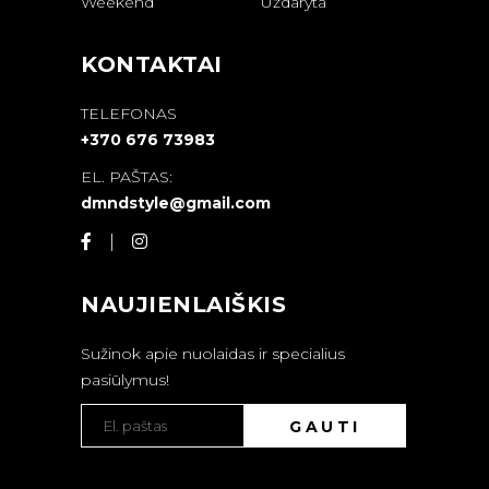
Weekend
Uždaryta
KONTAKTAI
TELEFONAS
+370 676 73983
EL. PAŠTAS:
dmndstyle@gmail.com
NAUJIENLAIŠKIS
Sužinok apie nuolaidas ir specialius
pasiūlymus!