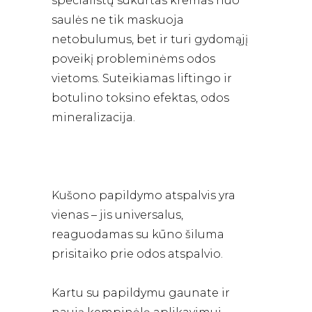
specialistų sukurtas kremas nuo
saulės ne tik maskuoja
netobulumus, bet ir turi gydomąjį
poveikį probleminėms odos
vietoms. Suteikiamas liftingo ir
botulino toksino efektas, odos
mineralizacija.
Kušono papildymo atspalvis yra
vienas – jis universalus,
reaguodamas su kūno šiluma
prisitaiko prie odos atspalvio.
Kartu su papildymu gaunate ir