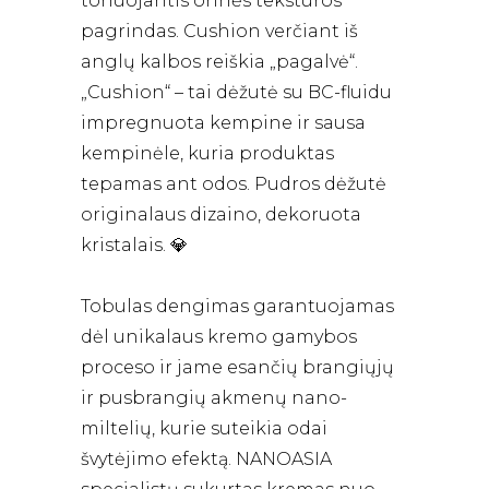
tonuojantis orinės tekstūros
pagrindas. Сushion verčiant iš
anglų kalbos reiškia „pagalvė“.
„Cushion“ – tai dėžutė su BC-fluidu
impregnuota kempine ir sausa
kempinėle, kuria produktas
tepamas ant odos. Pudros dėžutė
originalaus dizaino, dekoruota
kristalais. 💎
Tobulas dengimas garantuojamas
dėl unikalaus kremo gamybos
proceso ir jame esančių brangiųjų
ir pusbrangių akmenų nano-
miltelių, kurie suteikia odai
švytėjimo efektą. NANOASIA