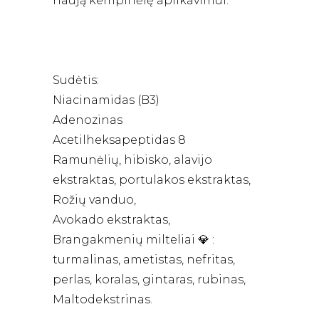
naują kempinėlę aplikavimui.
Sudėtis:
Niacinamidas (B3)
Adenozinas
Acetilheksapeptidas 8
Ramunėlių, hibisko, alavijo
ekstraktas, portulakos ekstraktas,
Rožių vanduo,
Avokado ekstraktas,
Brangakmenių milteliai 💎 :
turmalinas, ametistas, nefritas,
perlas, koralas, gintaras, rubinas,
Maltodekstrinas.