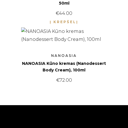
50ml
€
44.00
Į KREPŠELĮ
NANOASIA
NANOASIA Kūno kremas (Nanodessert
Body Cream), 100ml
€
72.00