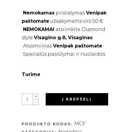
Nemokamas
pristatymas
Venipak
paštomate
užsakymams virš 50 €
NEMOKAMAI
atsiimkite Diamond
style
Visagino g.8, Visaginas
Atsiėmimas
Venipak
paštomate
Specialūs pasiūlymai ir nuolaidos
Turime
QUANTITY
+
Į KREPŠELĮ
-
MCF
PRODUKTO KODAS:
NanoAsia