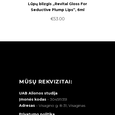
Lūpų blizgis „Revital Gloss For
Seductive Plump Lips”, 6ml
€
53.00
MŪSŲ REKVIZITAI:
UAB Alionos studija
Įmonės kodas
– 304519351
Adresas
–
Visagino g. 8-31, Visaginas
Privatumo politika