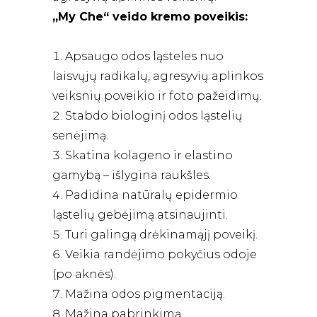
„My Che“ veido kremo poveikis:
Apsaugo odos ląsteles nuo
laisvųjų radikalų, agresyvių aplinkos
veiksnių poveikio ir foto pažeidimų.
Stabdo biologinį odos ląstelių
senėjimą.
Skatina kolageno ir elastino
gamybą – išlygina raukšles.
Padidina natūralų epidermio
ląstelių gebėjimą atsinaujinti.
Turi galingą drėkinamąjį poveikį.
Veikia randėjimo pokyčius odoje
(po aknės).
Mažina odos pigmentaciją.
Mažina pabrinkimą.