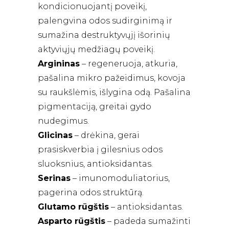
kondicionuojantį poveikį,
palengvina odos sudirginimą ir
sumažina destruktyvųjį išorinių
aktyviųjų medžiagų poveikį.
Argininas
– regeneruoja, atkuria,
pašalina mikro pažeidimus, kovoja
su raukšlėmis, išlygina odą. Pašalina
pigmentaciją, greitai gydo
nudegimus.
Glicinas
– drėkina, gerai
prasiskverbia į gilesnius odos
sluoksnius, antioksidantas.
Serinas
– imunomoduliatorius,
pagerina odos struktūrą.
Glutamo rūgštis
– antioksidantas.
Asparto rūgštis
– padeda sumažinti