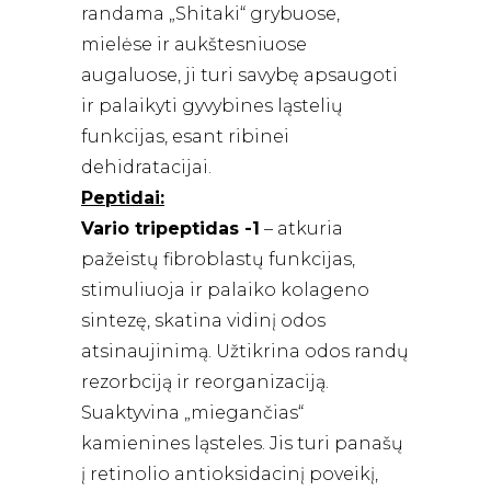
randama „Shitaki“ grybuose,
mielėse ir aukštesniuose
augaluose, ji turi savybę apsaugoti
ir palaikyti gyvybines ląstelių
funkcijas, esant ribinei
dehidratacijai.
Peptidai:
Vario tripeptidas -1
– atkuria
pažeistų fibroblastų funkcijas,
stimuliuoja ir palaiko kolageno
sintezę, skatina vidinį odos
atsinaujinimą. Užtikrina odos randų
rezorbciją ir reorganizaciją.
Suaktyvina „miegančias“
kamienines ląsteles. Jis turi panašų
į retinolio antioksidacinį poveikį,