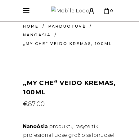
0
HOME
/
PARDUOTUVĖ
/
KREPŠELIS TUŠČIAS.
NANOASIA
/
„MY CHE“ VEIDO KREMAS, 100ML
„MY CHE“ VEIDO KREMAS,
100ML
€
87.00
NanoAsia
produktų rasyte tik
profesionaliuose grožio salonuose!