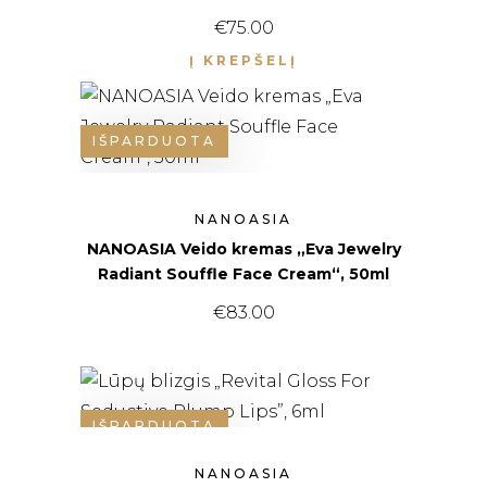
€
75.00
Į KREPŠELĮ
IŠPARDUOTA
NANOASIA
NANOASIA Veido kremas „Eva Jewelry
Radiant Souffle Face Cream“, 50ml
€
83.00
IŠPARDUOTA
NANOASIA