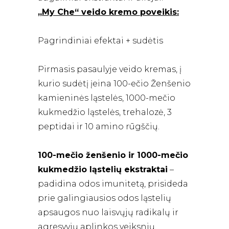
„
My Che“ veido kremo poveikis:
Pagrindiniai efektai + sudėtis
Pirmasis pasaulyje veido kremas, į
kurio sudėtį įeina 100-ečio Ženšenio
kamieninės ląstelės, 1000-mečio
kukmedžio ląstelės, trehalozė, 3
peptidai ir 10 amino rūgščių.
100-mečio ženšenio ir 1000-mečio
kukmedžio ląstelių ekstraktai
–
padidina odos imunitetą, prisideda
prie galingiausios odos ląstelių
apsaugos nuo laisvųjų radikalų ir
agresyvių aplinkos veiksnių.