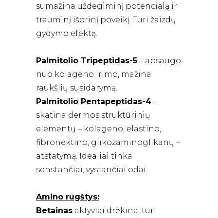
sumažina uždegiminį potencialą ir
trauminį išorinį poveikį. Turi žaizdų
gydymo efektą.
Palmitolio Tripeptidas-5
– apsaugo
nuo kolageno irimo, mažina
raukšlių susidarymą.
Palmitolio Pentapeptidas-4
–
skatina dermos struktūrinių
elementų – kolageno, elastino,
fibronektino, glikozaminoglikanų –
atstatymą. Idealiai tinka
senstančiai, vystančiai odai.
Amino rūgštys:
Betainas
aktyviai drėkina, turi