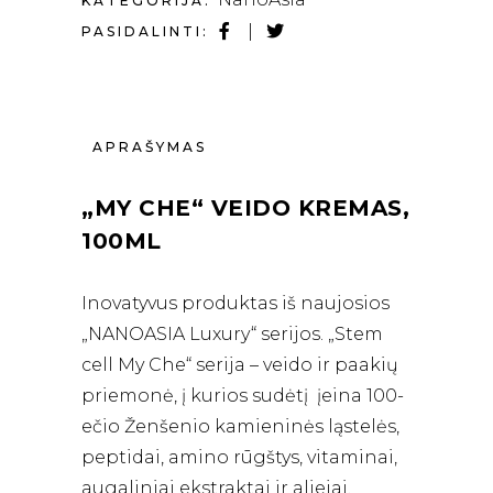
KATEGORIJA:
PASIDALINTI:
APRAŠYMAS
„MY CHE“ VEIDO KREMAS,
100ML
Inovatyvus produktas iš naujosios
„NANOASIA Luxury“ serijos. „Stem
cell My Che“ serija – veido ir paakių
priemonė, į kurios sudėtį įeina 100-
ečio Ženšenio kamieninės ląstelės,
peptidai, amino rūgštys, vitaminai,
augaliniai ekstraktai ir aliejai.