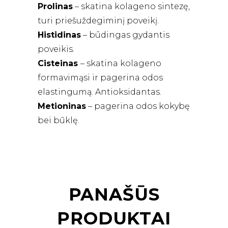
Prolinas
– skatina kolageno sintezę,
turi priešuždegiminį poveikį.
Histidinas
– būdingas gydantis
poveikis.
Cisteinas
– skatina kolageno
formavimąsi ir pagerina odos
elastingumą. Antioksidantas.
Metioninas
– pagerina odos kokybę
bei būklę.
PANAŠŪS
PRODUKTAI