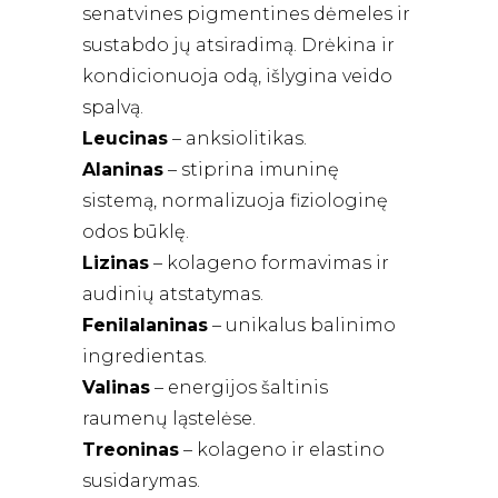
senatvines pigmentines dėmeles ir
sustabdo jų atsiradimą. Drėkina ir
kondicionuoja odą, išlygina veido
spalvą.
Leucinas
– anksiolitikas.
Alaninas
– stiprina imuninę
sistemą, normalizuoja fiziologinę
odos būklę.
Lizinas
– kolageno formavimas ir
audinių atstatymas.
Fenilalaninas
– unikalus balinimo
ingredientas.
Valinas
– energijos šaltinis
raumenų ląstelėse.
Treoninas
– kolageno ir elastino
susidarymas.