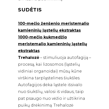
SUDĖTIS
100-mečio ženšenio meristemalio
kamieninių ląstelių ekstraktas
1000-mečio kukmedžio
meristemalio kamieninių ląstelių
ekstraktas
Trehalozė
– stimuliuoja autofagiją –
procesą, kai lizosomos (ląstelių
vidiniai organoidai) mūsų kūne
virškina tarpląstelines šiukšles.
Autofagijos dėka ląstelė išsivalo
nuo šiukšlių, valosi iš vidaus, taip
pat psaugo nuo vėžio ir užtikrina
puikų drėkinimą. Trehalozė