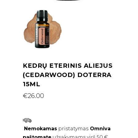
KEDRŲ ETERINIS ALIEJUS
(CEDARWOOD) DOTERRA
15ML
€
26.00
Nemokamas
pristatymas
Omniva
paštomate
užsakymams virš 50 €