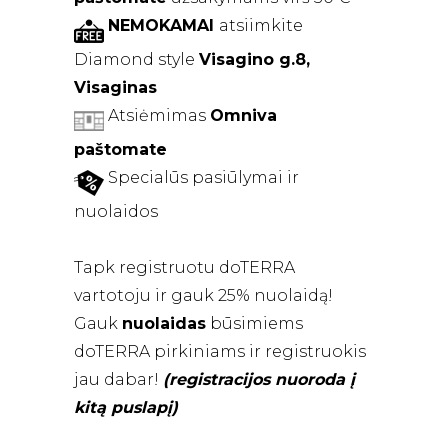
NEMOKAMAI
atsiimkite
Diamond style
Visagino g.8,
Visaginas
Atsiėmimas
Omniva
paštomate
Specialūs pasiūlymai ir
nuolaidos
Tapk registruotu doTERRA
vartotoju ir gauk 25% nuolaidą!
Gauk
nuolaidas
būsimiems
doTERRA pirkiniams ir registruokis
jau dabar!
(registracijos nuoroda į
kitą puslapį)