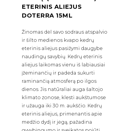
ETERINIS ALIEJUS
DOTERRA 15ML
Žinomas dėl savo sodraus atspalvio
ir šilto medienos kvapo kedrų
eterinis aliejus pasižymi daugybe
naudingų savybių. Kedrų eterinis
aliejus laikomas vienu iš labiausiai
įžeminančių ir padeda sukurti
raminančią atmosferą po ilgos
dienos. Jis natūraliai auga šaltojo
klimato zonose, klesti aukštumose
ir užauga iki 30 m. aukščio. Kedrų
eterinis aliejus, primenantis apie
medžio dydį ir jėgą, pažadina
gyvybingumo ir sveikatos pojūtį.