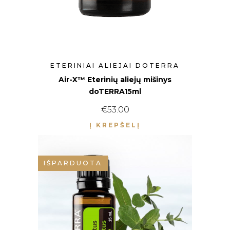
ETERINIAI ALIEJAI DOTERRA
Air-X™ Eterinių aliejų mišinys
doTERRA15ml
€
53.00
Į KREPŠELĮ
IŠPARDUOTA