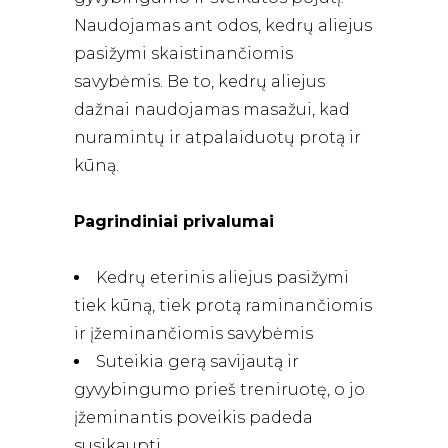
Naudojamas ant odos, kedrų aliejus
pasižymi skaistinančiomis
savybėmis. Be to, kedrų aliejus
dažnai naudojamas masažui, kad
nuramintų ir atpalaiduotų protą ir
kūną.
Pagrindiniai privalumai
Kedrų eterinis aliejus pasižymi
tiek kūną, tiek protą raminančiomis
ir įžeminančiomis savybėmis
Suteikia gerą savijautą ir
gyvybingumo prieš treniruotę, o jo
įžeminantis poveikis padeda
susikaupti