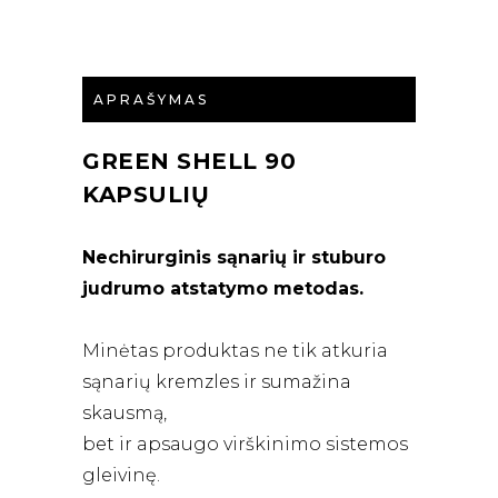
APRAŠYMAS
GREEN SHELL 90
KAPSULIŲ
Nechirurginis sąnarių ir stuburo
judrumo atstatymo metodas.
Minėtas produktas ne tik atkuria
sąnarių kremzles ir sumažina
skausmą,
bet ir apsaugo virškinimo sistemos
gleivinę.