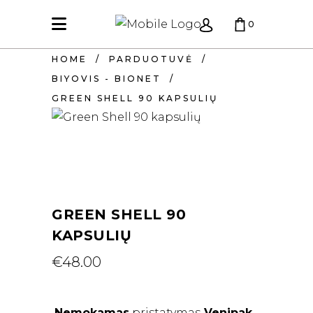
0
HOME
/
PARDUOTUVĖ
/
KREPŠELIS TUŠČIAS.
BIYOVIS - BIONET
/
GREEN SHELL 90 KAPSULIŲ
GREEN SHELL 90
KAPSULIŲ
€
48.00
Nemokamas
pristatymas
Venipak