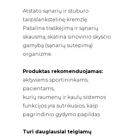
Atstato sąnarių ir stuburo
tarpslankstelinę kremzlę.
Pašalina traškėjimą ir sąnarių
skausmą, skatina sinovinio skysčio
gamybą (sąnarių sutepimą)
organizme.
Produktas rekomenduojamas:
aktyviems sportininkams,
pacientams,
kurių raumenų ir kaulų sistemos
funkcijos yra sutrikusios, kaip
pagrindinio gydymo papildas.
Turi daugiausiai teigiamų