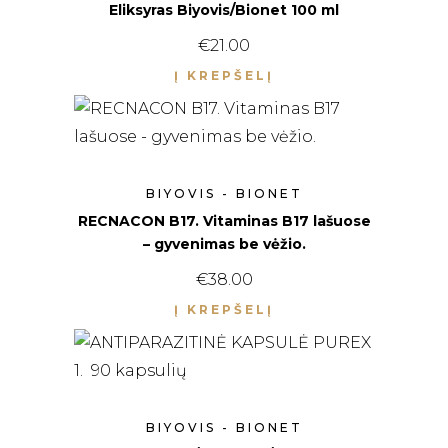
Eliksyras Biyovis/Bionet 100 ml
€
21.00
Į KREPŠELĮ
BIYOVIS - BIONET
RECNACON B17. Vitaminas B17 lašuose
– gyvenimas be vėžio.
€
38.00
Į KREPŠELĮ
BIYOVIS - BIONET