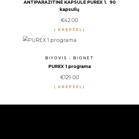
ANTIPARAZITINĖ KAPSULĖ PUREX 1. 90
kapsulių
€
42.00
Į KREPŠELĮ
BIYOVIS - BIONET
PUREX 1 programa
€
129.00
Į KREPŠELĮ