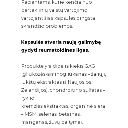
Pacientams, kurie kenčia nuo
perteklinių vaistų vartojimo,
vartojant šias kapsules dingsta
skrandžio problemos.
Kapsulės atveria naują galimybę
gydyti reumatoidines ligas.
Produkte yra didelis kiekis GAG
(gliukozės-aminogliukanas – žaliųjų
lukštų ekstraktas iš Naujosios
Zelandijos), chondroitino sulfatas –
ryklio
kremzlės ekstraktas, organinė siera
– MSM, selenas, betainas,
manganas, žuvų baltymai.