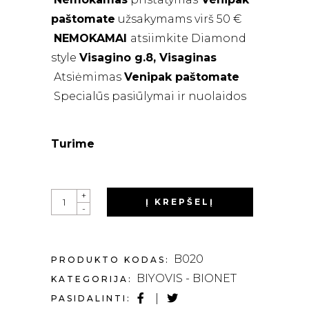
paštomate
užsakymams virš 50 €
NEMOKAMAI
atsiimkite Diamond
style
Visagino g.8, Visaginas
Atsiėmimas
Venipak
paštomate
Specialūs pasiūlymai ir nuolaidos
Turime
QUANTITY
+
Į KREPŠELĮ
-
B020
PRODUKTO KODAS:
BIYOVIS - BIONET
KATEGORIJA:
PASIDALINTI: