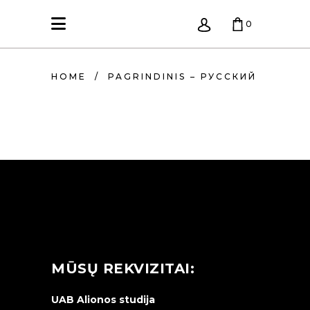
0
KREPŠELIS TUŠČIAS.
HOME
/
PAGRINDINIS – РУССКИЙ
MŪSŲ REKVIZITAI:
UAB Alionos studija