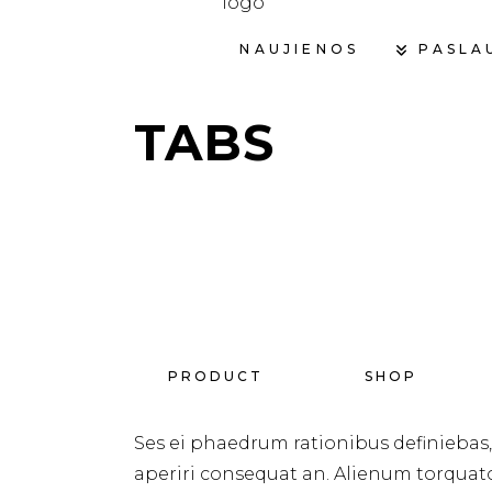
PASLA
NAUJIENOS
TABS
PRODUCT
SHOP
Ses ei phaedrum rationibus definiebas, eu
aperiri consequat an. Alienum torquatos n