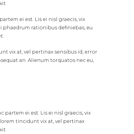
it.
tem ei est. Lis ei nisl graecis, vix
s ei phaedrum rationibus definiebas, eu
t.
nt vix at, vel pertinax sensibus id, error
 consequat an. Alienum torquatos nec eu,
partem ei est. Lis ei nisl graecis, vix
lorem tincidunt vix at, vel pertinax
it.