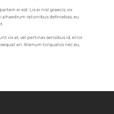
tem ei est. Lis ei nisl graecis, vix
s ei phaedrum rationibus definiebas, eu
t.
nt vix at, vel pertinax sensibus id, error
 consequat an. Alienum torquatos nec eu,