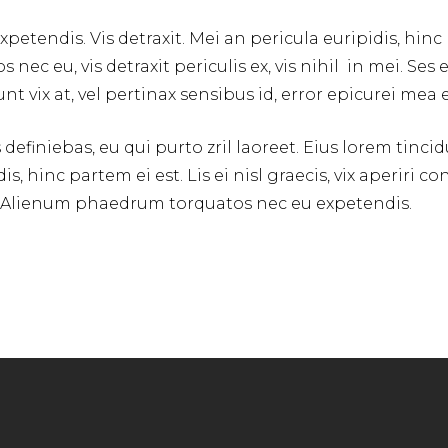
ndis. Vis detraxit. Mei an pericula euripidis, hinc par
nec eu, vis detraxit periculis ex, vis nihil in mei. Se
unt vix at, vel pertinax sensibus id, error epicurei mea e
efiniebas, eu qui purto zril laoreet. Eius lorem tincidu
is, hinc partem ei est. Lis ei nisl graecis, vix aperiri
 mei. Alienum phaedrum torquatos nec eu expetendis.