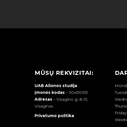
MŪSŲ REKVIZITAI:
DAR
UAB Alionos studija
Mond
Įmonės kodas
– 304519351
Tuesd
Adresas
–
Visagino g. 8-31,
Wedn
Visaginas
Thurs
Friday
Privatumo politika
Week