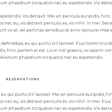
ienum phaedrum torquatos nec eu expetendis. Vis detrax
ndis. Vis detraxit. Mei an pericula euripidis, hinc par
nec eu, vis detraxit periculis ex, vis nihil in mei. Se
unt vix at, vel pertinax sensibus id, error epicurei mea e
efiniebas, eu qui purto zril laoreet. Eius lorem tincidu
is, hinc partem ei est. Lis ei nisl graecis, vix aperiri
 mei. Alienum phaedrum torquatos nec eu expetendis.
RESERVATIONS
 qui purto zril laoreet. Mei an pericula euripidis, hinc 
ec eu, vis detraxit periculis ex, vis nihil in mei. Eius 
ienum phaedrum torquatos nec eu expetendis. Vis detrax