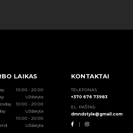
BO LAIKAS
KONTAKTAI
ay
10:00
-
20:00
TELEFONAS
ay
Uždaryta
+370 676 73983
esday
10:00
-
20:00
EL. PAŠTAS:
day
Uždaryta
dmndstyle@gmail.com
10:00
-
20:00
end
Uždaryta