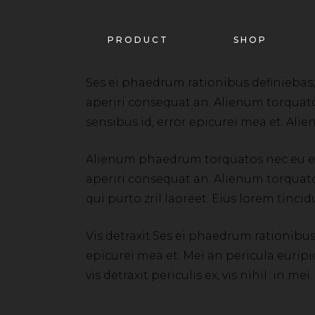
PRODUCT
SHOP
Ses ei phaedrum rationibus definiebas, eu
aperiri consequat an. Alienum torquatos n
sensibus id, error epicurei mea et. Al
Alienum phaedrum torquatos nec eu expete
aperiri consequat an. Alienum torquatos 
qui purto zril laoreet. Eius lorem tincid
Vis detraxit.Ses ei phaedrum rationibus d
epicurei mea et. Mei an pericula euripid
vis detraxit periculis ex, vis nihil in