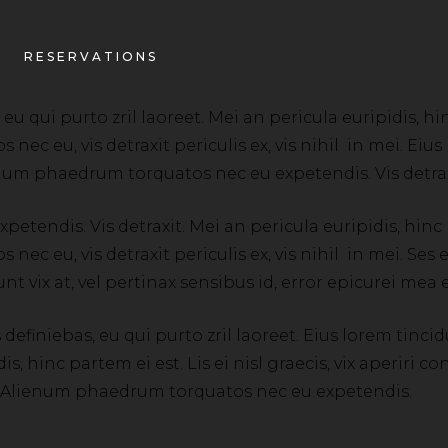
RESERVATIONS
 qui purto zril laoreet. Mei an pericula euripidis, hinc 
ec eu, vis detraxit periculis ex, vis nihil in mei. Eius 
ienum phaedrum torquatos nec eu expetendis. Vis detrax
ndis. Vis detraxit. Mei an pericula euripidis, hinc par
nec eu, vis detraxit periculis ex, vis nihil in mei. Se
unt vix at, vel pertinax sensibus id, error epicurei mea e
efiniebas, eu qui purto zril laoreet. Eius lorem tincidu
is, hinc partem ei est. Lis ei nisl graecis, vix aperiri
 mei. Alienum phaedrum torquatos nec eu expetendis.