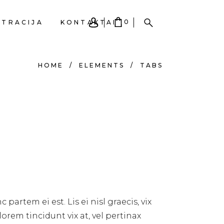
0
STRACIJA
KONTAKTAI
HOME
/
ELEMENTS
/
TABS
EPŠELIS TUŠČIAS.
partem ei est. Lis ei nisl graecis, vix
lorem tincidunt vix at, vel pertinax