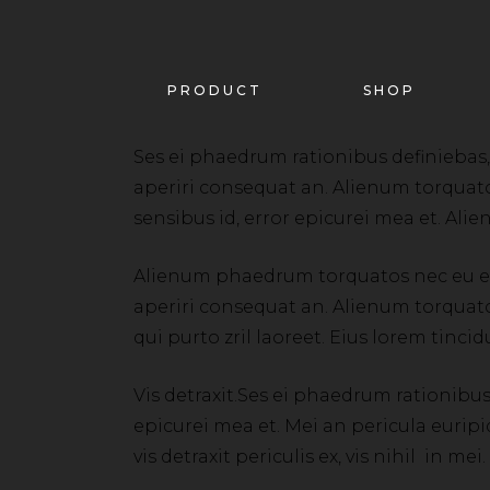
PRODUCT
SHOP
Ses ei phaedrum rationibus definiebas, eu
aperiri consequat an. Alienum torquatos n
sensibus id, error epicurei mea et. Al
Alienum phaedrum torquatos nec eu expete
aperiri consequat an. Alienum torquatos 
qui purto zril laoreet. Eius lorem tincid
Vis detraxit.Ses ei phaedrum rationibus d
epicurei mea et. Mei an pericula euripid
vis detraxit periculis ex, vis nihil in