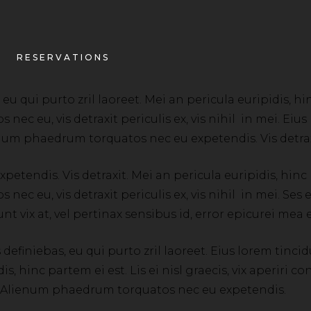
RESERVATIONS
 qui purto zril laoreet. Mei an pericula euripidis, hinc 
ec eu, vis detraxit periculis ex, vis nihil in mei. Eius 
ienum phaedrum torquatos nec eu expetendis. Vis detrax
ndis. Vis detraxit. Mei an pericula euripidis, hinc par
nec eu, vis detraxit periculis ex, vis nihil in mei. Se
unt vix at, vel pertinax sensibus id, error epicurei mea e
efiniebas, eu qui purto zril laoreet. Eius lorem tincidu
is, hinc partem ei est. Lis ei nisl graecis, vix aperiri
 mei. Alienum phaedrum torquatos nec eu expetendis.