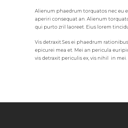
Alienum phaedrum torquatos nec eu expete
aperiri consequat an. Alienum torquatos 
qui purto zril laoreet. Eius lorem tincid
Vis detraxit.Ses ei phaedrum rationibus d
epicurei mea et. Mei an pericula euripid
vis detraxit periculis ex, vis nihil in