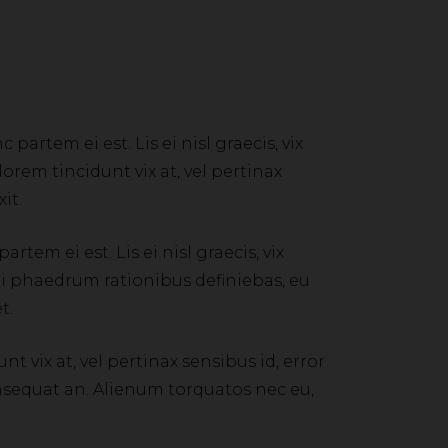
partem ei est. Lis ei nisl graecis, vix
lorem tincidunt vix at, vel pertinax
it.
tem ei est. Lis ei nisl graecis, vix
s ei phaedrum rationibus definiebas, eu
t.
nt vix at, vel pertinax sensibus id, error
 consequat an. Alienum torquatos nec eu,