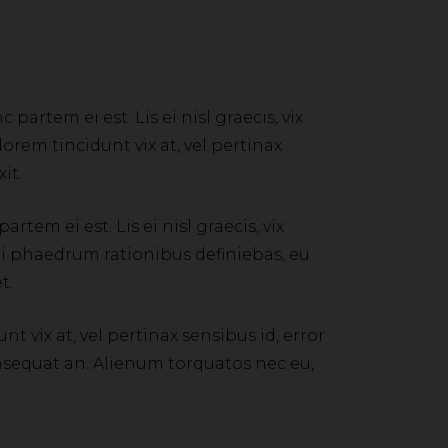
partem ei est. Lis ei nisl graecis, vix
lorem tincidunt vix at, vel pertinax
it.
tem ei est. Lis ei nisl graecis, vix
s ei phaedrum rationibus definiebas, eu
t.
nt vix at, vel pertinax sensibus id, error
 consequat an. Alienum torquatos nec eu,