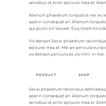
sensibus id, error epicurei mea et. Al
Alienum phaedrum torquatos nec eu expete
aperiri consequat an. Alienum torquatos 
qui purto zril laoreet. Eius lorem tincid
Vis detraxit.Ses ei phaedrum rationibus d
epicurei mea et. Mei an pericula euripid
vis detraxit periculis ex, vis nihil in
PRODUCT
SHOP
Ses ei phaedrum rationibus definiebas, eu
aperiri consequat an. Alienum torquatos n
sensibus id, error epicurei mea et. Al