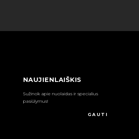
NAUJIENLAIŠKIS
Sužinok apie nuolaidas ir specialius
pasiūlymus!