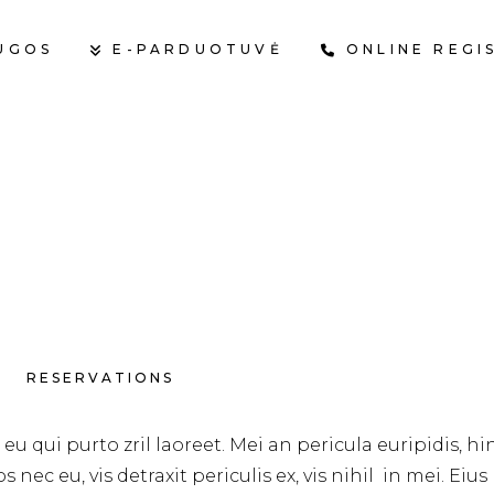
UGOS
E-PARDUOTUVĖ
ONLINE REGI
KR
RESERVATIONS
 qui purto zril laoreet. Mei an pericula euripidis, hinc 
ec eu, vis detraxit periculis ex, vis nihil in mei. Eius 