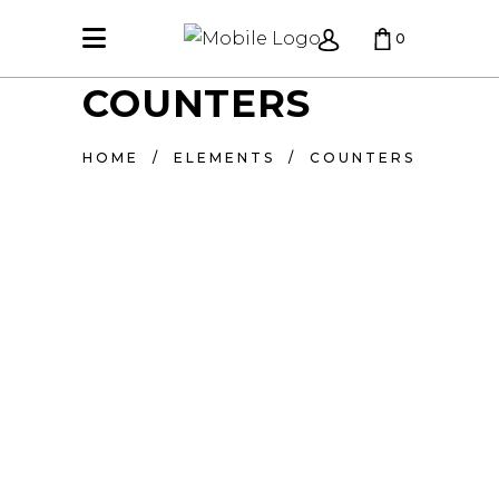
0
COUNTERS
KREPŠELIS TUŠČIAS.
HOME
/
ELEMENTS
/
COUNTERS